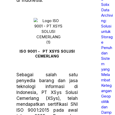
di Indonesia.
Solix
Data
Archivi
ng:
Solusi
untuk
Storag
e
Penuh
ISO 9001 - PT XSYS SOLUSI
dan
CEMERLANG
Siste
m
yang
Mela
Sebagai salah satu
mbat
penyedia barang dan jasa
Keteg
teknologi informasi di
angan
Indonesia, PT XSys Solusi
Geop
Cemerlang (XSys), telah
olitik
mendapatkan sertifikasi SNI
dan
ISO 9001:2015 pada awal
Damp