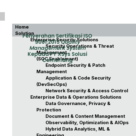
Recent
Home
Posts
Solution
Penyerahan Sertifikasi ISO
Enterprise Security Solutions
9001:2015
Quality
Security Operations & Threat
Management System
XSYS
Management
Kepada PT XSys Solusi
Succe
(SOC Enablement)
Cemerlang
ssfully
Endpoint Security & Patch
Passe
Management
d
Application & Code Security
ISO/IE
(DevSecOps)
C
Network Security & Access Control
27001
Enterprise Data & Operations Solutions
Audit
Data Governance, Privacy &
Solix
Penerimaan Sertifikat ISO
Protection
Data
9001:2015 (Quality Management
Document & Content Management
Systems)
Archivi
Observability, Optimization & AIOps
Sumber: Dokumentasi Internal,
ng:
Hybrid Data Analytics, ML &
30 Januari 2025
Solusi
Engineering