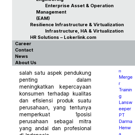
untuk
Enterprise Asset & Operation
Storag
Management
e
Jakarta, 30 Januari 2025 –
(EAM)
Penuh
Dengan semakin ketatnya
Resilience Infrastructure & Virtualization
dan
Infrastructure, HA & Virtualization
persaingan di pasar
Siste
HR Solutions – Lokerlink.com
Teknologi Informasi (TI),
m
Career
sertifikasi ISO 9001:2015
yang
Contact
Mela
(
Quality Management
News
mbat
Systems
atau Sistem
About Us
Setela
Manajemen Mutu) menjadi
h
salah satu aspek pendukung
Merge
penting dalam
r
meningkatkan kepercayaan
Trainin
konsumen terhadap kualitas
g
dan efisiensi produk suatu
Lansw
perusahaan, yang tentunya
eeper
memperkuat 1posisi
PT
Darma
perusahaan sebagai mitra
Henw
yang andal dan profesional
a